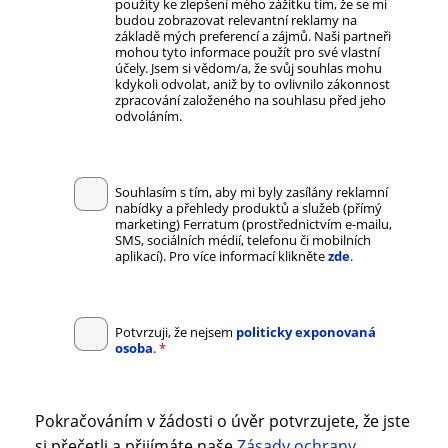
použity ke zlepšení mého zážitku tím, že se mi
budou zobrazovat relevantní reklamy na
základě mých preferencí a zájmů. Naši partneři
mohou tyto informace použít pro své vlastní
účely. Jsem si vědom/a, že svůj souhlas mohu
kdykoli odvolat, aniž by to ovlivnilo zákonnost
zpracování založeného na souhlasu před jeho
odvoláním.
Souhlasím s tím, aby mi byly zasílány reklamní
nabídky a přehledy produktů a služeb (přímý
marketing) Ferratum (prostřednictvím e-mailu,
SMS, sociálních médií, telefonu či mobilních
aplikací). Pro více informací klikněte
zde
.
Potvrzuji, že nejsem
politicky exponovaná
osoba
.
*
Pokračováním v žádosti o úvěr potvrzujete, že jste
si přečetli a přijímáte naše
Zásady ochrany