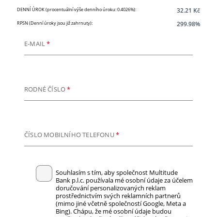
DENNÍ ÚROK (procentuální výše denního úroku: 0.4026%):
32.21 Kč
RPSN (Denní úroky jsou již zahrnuty):
299.98%
E-MAIL
*
RODNÉ ČÍSLO
*
ČÍSLO MOBILNÍHO TELEFONU
*
Souhlasím s tím, aby společnost Multitude
Bank p.l.c. používala mé osobní údaje za účelem
doručování personalizovaných reklam
prostřednictvím svých reklamních partnerů
(mimo jiné včetně společností Google, Meta a
Bing). Chápu, že mé osobní údaje budou