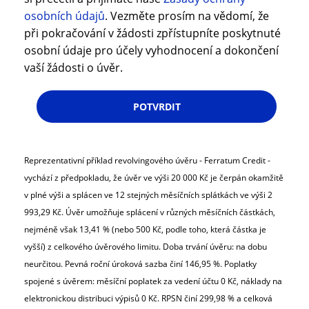
osobních údajů
. Vezměte prosím na vědomí, že
při pokračování v žádosti zpřístupníte poskytnuté
osobní údaje pro účely vyhodnocení a dokončení
vaší žádosti o úvěr.
POTVRDIT
Reprezentativní příklad revolvingového úvěru - Ferratum Credit -
vychází z předpokladu, že úvěr ve výši 20 000 Kč je čerpán okamžitě
v plné výši a splácen ve 12 stejných měsíčních splátkách ve výši 2
993,29 Kč. Úvěr umožňuje splácení v různých měsíčních částkách,
nejméně však 13,41 % (nebo 500 Kč, podle toho, která částka je
vyšší) z celkového úvěrového limitu. Doba trvání úvěru: na dobu
neurčitou. Pevná roční úroková sazba činí 146,95 %. Poplatky
spojené s úvěrem: měsíční poplatek za vedení účtu 0 Kč, náklady na
elektronickou distribuci výpisů 0 Kč. RPSN činí 299,98 % a celková