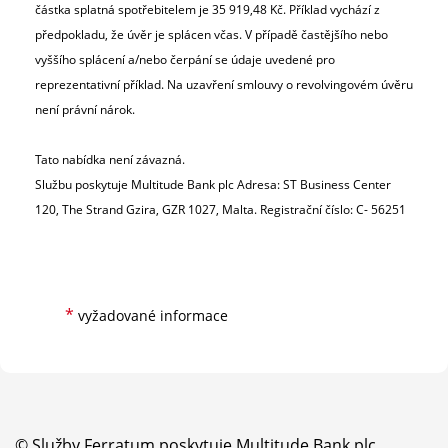
částka splatná spotřebitelem je 35 919,48 Kč. Příklad vychází z
předpokladu, že úvěr je splácen včas. V případě častějšího nebo
vyššího splácení a/nebo čerpání se údaje uvedené pro
reprezentativní příklad. Na uzavření smlouvy o revolvingovém úvěru
není právní nárok.
Tato nabídka není závazná.
Službu poskytuje Multitude Bank plc Adresa: ST Business Center
120, The Strand Gzira, GZR 1027, Malta. Registrační číslo: C- 56251
*
vyžadované informace
© Služby Ferratum poskytuje Multitude Bank plc,