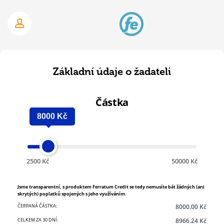
Přejít
k
Přihlásit
hlavnímu
obsahu
Základní údaje o žadateli
Částka
8000
Kč
2500 Kč
50000 Kč
Jsme transparentní, s produktem Ferratum Credit se tedy nemusíte bát žádných (ani
skrytých) poplatků spojených s jeho využíváním.
ČERPANÁ ČÁSTKA:
8000.00 Kč
CELKEM ZA 30 DNÍ:
8966.24 Kč